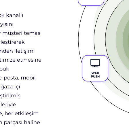
ı
k kanallı
ışını
r müşteri temas
leştirerek
nden iletişimi
timize etmesine
opuk
-posta, mobil
ğaza içi
ştirilmiş
leriyle
, her etkileşim
n parçası haline