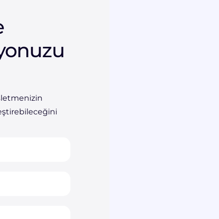
e
yonuzu
şletmenizin
ştirebileceğini