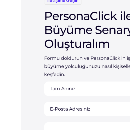
İletişime Geçin
PersonaClick il
Büyüme Senar
Oluşturalım
Formu doldurun ve PersonaClick'in i
büyüme yolculuğunuzu nasıl kişiselle
keşfedin.
Tam Adınız
E-Posta Adresiniz