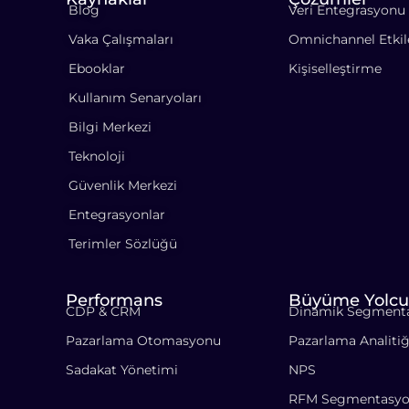
Blog
Veri Entegrasyonu
Vaka Çalışmaları
Omnichannel Etki
Ebooklar
Kişiselleştirme
Kullanım Senaryoları
Bilgi Merkezi
Teknoloji
Güvenlik Merkezi
Entegrasyonlar
Terimler Sözlüğü
Performans
Büyüme Yolcu
CDP & CRM
Dinamik Segment
Pazarlama Otomasyonu
Pazarlama Analitiğ
Sadakat Yönetimi
NPS
RFM Segmentasy