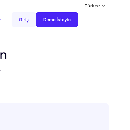
Türkçe
Giriş
Demo İsteyin
in
,