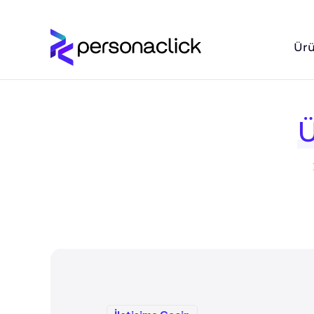
Ürü
Ü