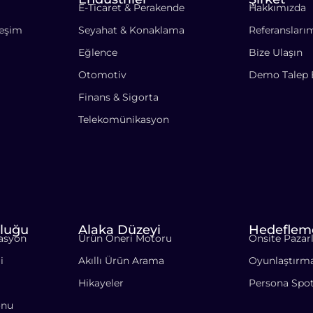
E-Ticaret & Perakende
Hakkımızda
leşim
Seyahat & Konaklama
Referansları
Eğlence
Bize Ulaşın
Otomotiv
Demo Talep 
Finans & Sigorta
Telekomünikasyon
luğu
Alaka Düzeyi
Hedeflem
asyon
Ürün Öneri Motoru
Onsite Paza
i
Akıllı Ürün Arama
Oyunlaştırm
Hikayeler
Persona Spo
onu