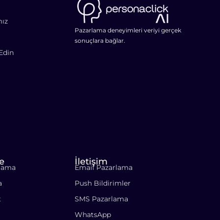
mız
Pazarlama deneyimleri veriyi gerçek
sonuçlara bağlar.
Edin
e
İletişim
rlama
Email Pazarlama
a
Push Bildirimler
t
SMS Pazarlama
WhatsApp