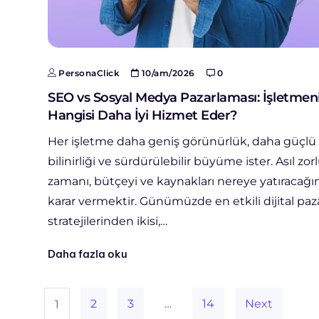
PersonaClick
10/am/2026
0
SEO vs Sosyal Medya Pazarlaması: İşletmeni
Hangisi Daha İyi Hizmet Eder?
Her işletme daha geniş görünürlük, daha güçl
bilinirliği ve sürdürülebilir büyüme ister. Asıl zor
zamanı, bütçeyi ve kaynakları nereye yatıracağı
karar vermektir. Günümüzde en etkili dijital pa
stratejilerinden ikisi,…
Daha fazla oku
2
3
…
14
Next
1