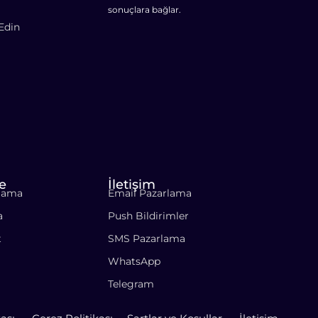
sonuçlara bağlar.
Edin
e
İletişim
rlama
Email Pazarlama
a
Push Bildirimler
t
SMS Pazarlama
WhatsApp
Telegram