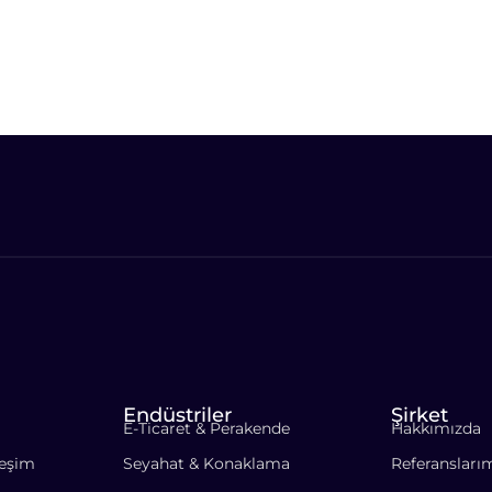
Endüstriler
Şirket
E-Ticaret & Perakende
Hakkımızda
leşim
Seyahat & Konaklama
Referansları