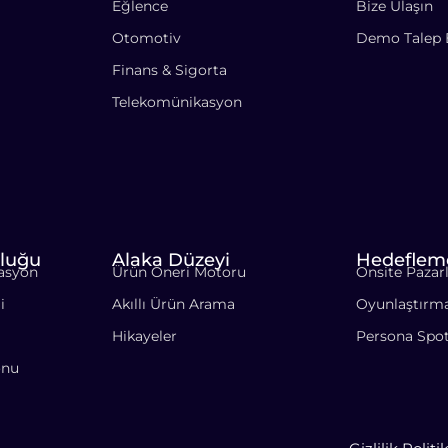
Eğlence
Bize Ulaşın
Otomotiv
Demo Talep 
Finans & Sigorta
Telekomünikasyon
luğu
Alaka Düzeyi
Hedeflem
asyon
Ürün Öneri Motoru
Onsite Paza
i
Akıllı Ürün Arama
Oyunlaştırm
Hikayeler
Persona Spo
onu