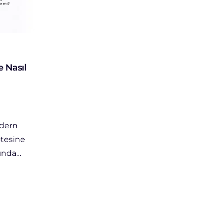
 Nasıl
odern
tesine
rında…