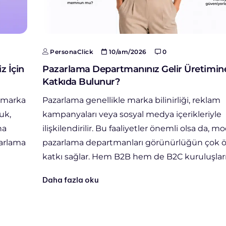
PersonaClick
10/am/2026
0
z İçin
Pazarlama Departmanınız Gelir Üretimine
Katkıda Bulunur?
ü marka
Pazarlama genellikle marka bilinirliği, reklam
luk,
kampanyaları veya sosyal medya içerikleriyle
na
ilişkilendirilir. Bu faaliyetler önemli olsa da, m
zarlama
pazarlama departmanları görünürlüğün çok ö
katkı sağlar. Hem B2B hem de B2C kuruluşla
Daha fazla oku