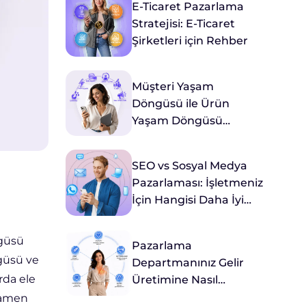
E-Ticaret Pazarlama
Stratejisi: E-Ticaret
Şirketleri için Rehber
Müşteri Yaşam
Döngüsü ile Ürün
Yaşam Döngüsü
Arasındaki Farklar
Nelerdir?
SEO vs Sosyal Medya
Pazarlaması: İşletmeniz
İçin Hangisi Daha İyi
Hizmet Eder?
güsü
Pazarlama
ngüsü ve
Departmanınız Gelir
rda ele
Üretimine Nasıl
Katkıda Bulunur?
mamen