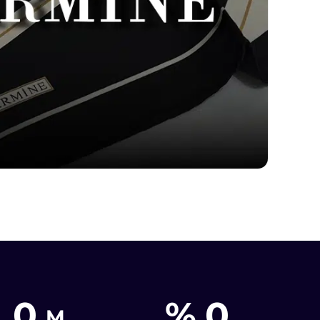
0
%
0
M