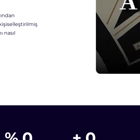
rından
işiselleştirilmiş
ı nasıl
%
0
+
0