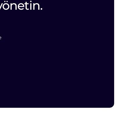
yönetin.
e
e