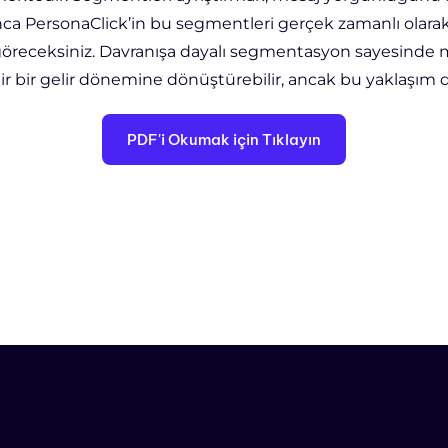
a PersonaClick’in bu segmentleri gerçek zamanlı olarak
 göreceksiniz. Davranışa dayalı segmentasyon sayesinde ma
bilir bir gelir dönemine dönüştürebilir, ancak bu yaklaşım 
PDF'i Okumak için Tıklayın