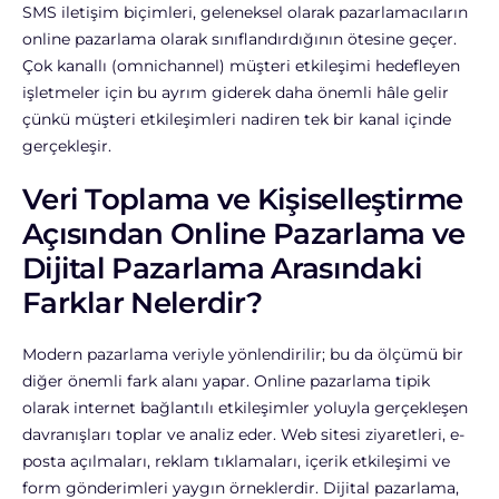
SMS iletişim biçimleri, geleneksel olarak pazarlamacıların
online pazarlama olarak sınıflandırdığının ötesine geçer.
Çok kanallı (omnichannel) müşteri etkileşimi hedefleyen
işletmeler için bu ayrım giderek daha önemli hâle gelir
çünkü müşteri etkileşimleri nadiren tek bir kanal içinde
gerçekleşir.
Veri Toplama ve Kişiselleştirme
Açısından Online Pazarlama ve
Dijital Pazarlama Arasındaki
Farklar Nelerdir?
Modern pazarlama veriyle yönlendirilir; bu da ölçümü bir
diğer önemli fark alanı yapar. Online pazarlama tipik
olarak internet bağlantılı etkileşimler yoluyla gerçekleşen
davranışları toplar ve analiz eder. Web sitesi ziyaretleri, e-
posta açılmaları, reklam tıklamaları, içerik etkileşimi ve
form gönderimleri yaygın örneklerdir. Dijital pazarlama,