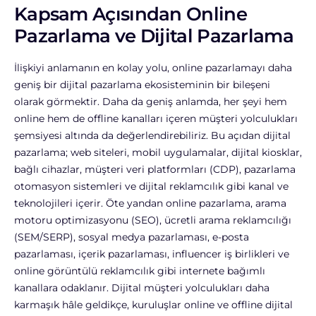
Kapsam Açısından Online
Pazarlama ve Dijital Pazarlama
İlişkiyi anlamanın en kolay yolu, online pazarlamayı daha
geniş bir dijital pazarlama ekosisteminin bir bileşeni
olarak görmektir. Daha da geniş anlamda, her şeyi hem
online hem de offline kanalları içeren müşteri yolculukları
şemsiyesi altında da değerlendirebiliriz. Bu açıdan dijital
pazarlama; web siteleri, mobil uygulamalar, dijital kiosklar,
bağlı cihazlar, müşteri veri platformları (CDP), pazarlama
otomasyon sistemleri ve dijital reklamcılık gibi kanal ve
teknolojileri içerir. Öte yandan online pazarlama, arama
motoru optimizasyonu (SEO), ücretli arama reklamcılığı
(SEM/SERP), sosyal medya pazarlaması, e-posta
pazarlaması, içerik pazarlaması, influencer iş birlikleri ve
online görüntülü reklamcılık gibi internete bağımlı
kanallara odaklanır. Dijital müşteri yolculukları daha
karmaşık hâle geldikçe, kuruluşlar online ve offline dijital