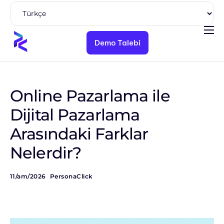
Demo Talebi
Ürünler
Çözümler
Paketler
Online Pazarlama ile
Kaynaklar
Dijital Pazarlama
Arasındaki Farklar
Kurumsal
Nelerdir?
11/am/2026
PersonaClick