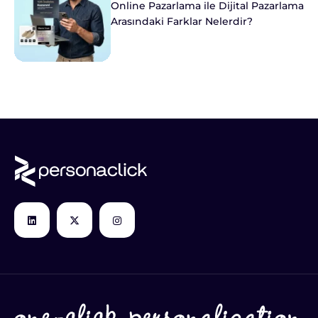
Online Pazarlama ile Dijital Pazarlama
Arasındaki Farklar Nelerdir?