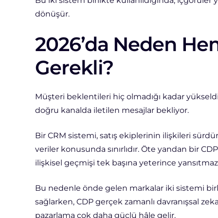
Bu iki sistem birlikte kullanıldığında, içgörüle
dönüşür.
2026’da Neden H
Gerekli?
Müşteri beklentileri hiç olmadığı kadar yükseldi.
doğru kanalda iletilen mesajlar bekliyor.
Bir CRM sistemi, satış ekiplerinin ilişkileri sü
veriler konusunda sınırlıdır. Öte yandan bir CD
ilişkisel geçmişi tek başına yeterince yansıtmaz
Bu nedenle önde gelen markalar iki sistemi birli
sağlarken, CDP gerçek zamanlı davranışsal zeka s
pazarlama çok daha güçlü hâle gelir.