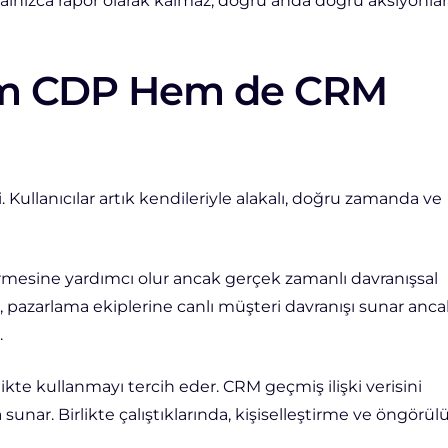
r yalnızca rapor olarak kalmaz; doğru anda doğru aksiyonla
em CDP Hem de CRM
 Kullanıcılar artık kendileriyle alakalı, doğru zamanda ve
rdürmesine yardımcı olur ancak gerçek zamanlı davranışsal
P, pazarlama ekiplerine canlı müşteri davranışı sunar anc
.
kte kullanmayı tercih eder. CRM geçmiş ilişki verisini
unar. Birlikte çalıştıklarında, kişiselleştirme ve öngörül