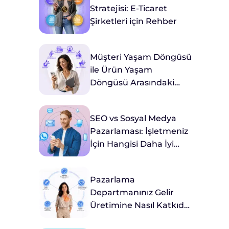
Stratejisi: E-Ticaret
Şirketleri için Rehber
Müşteri Yaşam Döngüsü
ile Ürün Yaşam
Döngüsü Arasındaki
Farklar Nelerdir?
SEO vs Sosyal Medya
Pazarlaması: İşletmeniz
İçin Hangisi Daha İyi
Hizmet Eder?
Pazarlama
Departmanınız Gelir
Üretimine Nasıl Katkıda
Bulunur?