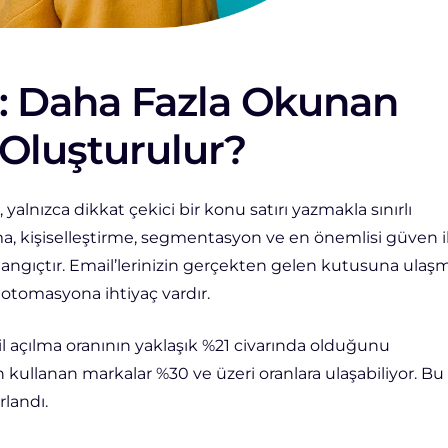
ı: Daha Fazla Okunan
Oluşturulur?
yalnızca dikkat çekici bir konu satırı yazmakla sınırlı
ma, kişiselleştirme, segmentasyon ve en önemlisi güven i
başlangıçtır. Email’lerinizin gerçekten gelen kutusuna ulaş
ı otomasyona ihtiyaç vardır.
l açılma oranının yaklaşık %21 civarında olduğunu
ullanan markalar %30 ve üzeri oranlara ulaşabiliyor. Bu
rlandı.