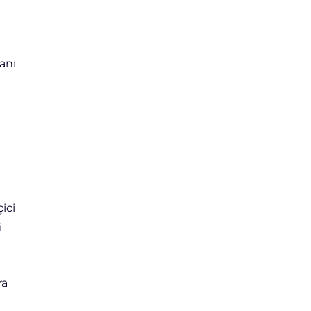
anı
ici
i
ra