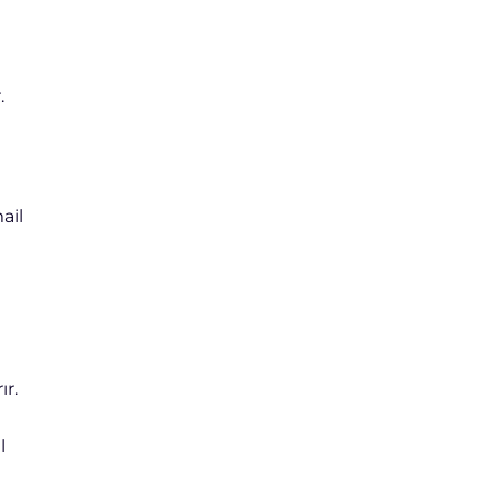
.
ail
r.
l